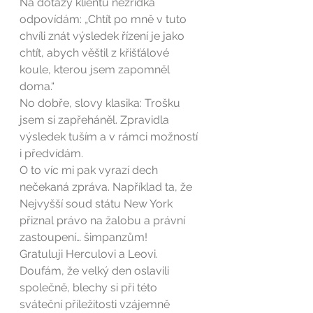
Na dotazy klientů nezřídka 
odpovídám: „Chtít po mně v tuto 
chvíli znát výsledek řízení je jako 
chtít, abych věštil z křišťálové 
koule, kterou jsem zapomněl 
doma.“
No dobře, slovy klasika: Trošku 
jsem si zapřeháněl. Zpravidla 
výsledek tuším a v rámci možností 
i předvídám.
O to víc mi pak vyrazí dech 
nečekaná zpráva. Například ta, že 
Nejvyšší soud státu New York 
přiznal právo na žalobu a právní 
zastoupení… šimpanzům!
Gratuluji Herculovi a Leovi. 
Doufám, že velký den oslavili 
společně, blechy si při této 
sváteční příležitosti vzájemně 